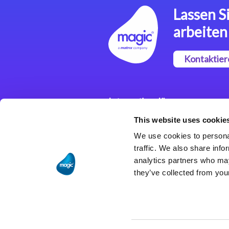
Lassen Si
arbeiten
Kontaktier
Integrationslösungen
This website uses cookie
Magic xpi
Integrationsplattform
We use cookies to personal
traffic. We also share info
analytics partners who may
they’ve collected from your