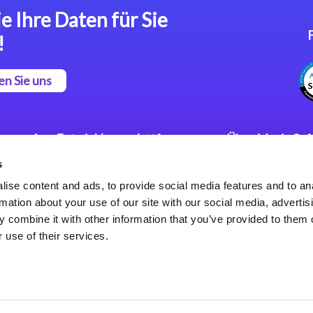
e Ihre Daten für Sie
!
en Sie uns
App Entwicklungsplattform
Über Magic So
s
Magic xpa Low Code
Pressemitteilu
Plattform
Karriere
ise content and ads, to provide social media features and to an
Datenschutzer
rmation about your use of our site with our social media, advertis
Magic xpa Web Application
Weltweite Nie
 combine it with other information that you’ve provided to them o
Framework
 use of their services.