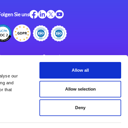
Folgen Sie uns
ftware
Support
ngen
Partner
Allow all
alyse our
Impressum
klärung
ing and
derlassungen
Allow selection
r that
Deny