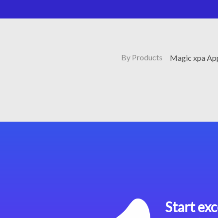
By Products
Magic xpa App
Start exc