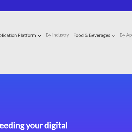
By Industry
By Ap
lication Platform
Food & Beverages
eeding your digital