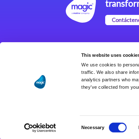
transfor
Contácten
Magic xpi Plataforma de
Integración
This website uses cookie
Soluciones de integración
We use cookies to personal
traffic. We also share info
analytics partners who may
they’ve collected from your
Consent
Necessary
Selection