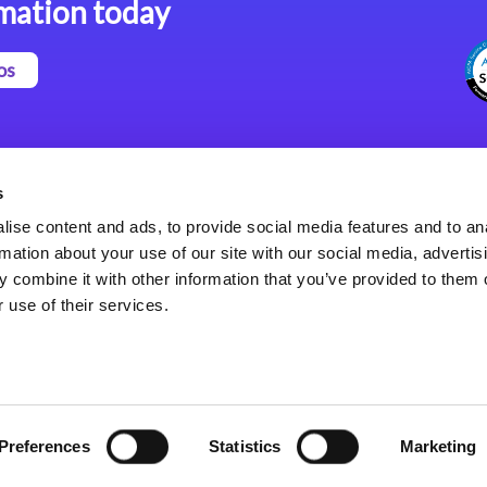
mation today
os
Magic xpa Plataforma Low-
Comunicados de Prensa
Code
(Inglés)
s
Marco de Aplicaciones Web
Acerca de Magic
ise content and ads, to provide social media features and to an
de Magic xpa
Oficinas Internacionales
rmation about your use of our site with our social media, advertis
Políticas de Privacidad
 combine it with other information that you’ve provided to them o
Políticas de Privacidad
 use of their services.
Preferences
Statistics
Marketing