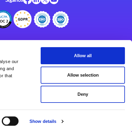
Centro de Recursos
Centro de Apoyo
Allow all
alyse our
Programa de Asociados
ing and
Allow selection
r that
Deny
Show details