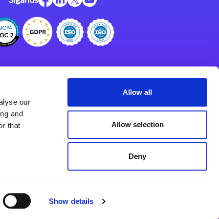
Centro de Recursos
Centro de Apoyo
Allow all
alyse our
Programa de Asociados
ing and
Allow selection
r that
Deny
Show details