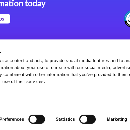
mation today
os
Magic xpa Plataforma Low-
Comunicados de Prensa
Code
(Inglés)
s
Marco de Aplicaciones Web
Acerca de Magic
ise content and ads, to provide social media features and to an
de Magic xpa
Oficinas Internacionales
rmation about your use of our site with our social media, advertis
Políticas de Privacidad
 combine it with other information that you’ve provided to them o
Políticas de Privacidad
 use of their services.
Preferences
Statistics
Marketing