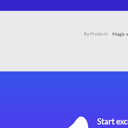
By Products
Magic x
Start exc