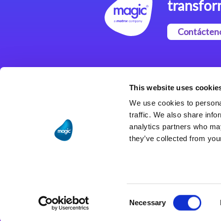
transfor
Contácten
Magic xpi Plataforma de
Integración
This website uses cookie
Soluciones de integración
We use cookies to personal
traffic. We also share info
analytics partners who may
they’ve collected from your
Consent
Necessary
Selection