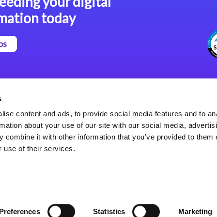
eeding your digital
mation today
os
Magic xpa Plataforma Low-
Comunicados de Prensa
Code
(Inglés)
s
Marco de Aplicaciones Web
Acerca de Magic
ise content and ads, to provide social media features and to an
de Magic xpa
Oficinas Internacionales
rmation about your use of our site with our social media, advertis
Políticas de Privacidad
 combine it with other information that you’ve provided to them o
Políticas de Privacidad
 use of their services.
Preferences
Statistics
Marketing