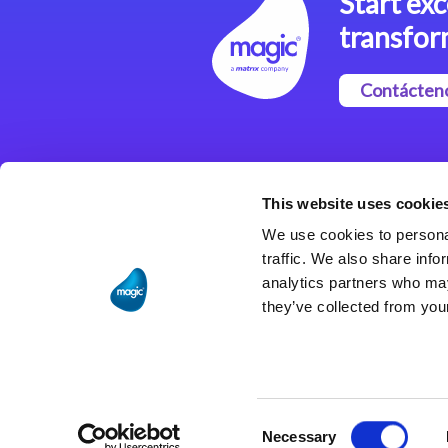
Start exc
transfor
Contácten
Magic xpi Plataforma de
Integración
This website uses cookie
Soluciones de integración
We use cookies to personal
traffic. We also share info
analytics partners who may
they’ve collected from your
Consent
Necessary