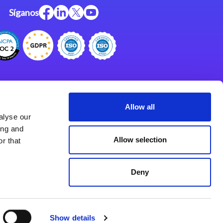
Síganos
Centro de Recursos
Centro de Apoyo
Allow all
alyse our
Programa de Asociados
ing and
Allow selection
r that
Deny
Show details