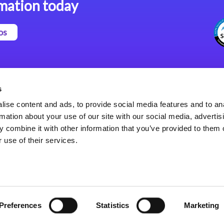
mation today
os
Magic xpa Plataforma Low-
Comunicados de Prensa
Code
(Inglés)
s
Marco de Aplicaciones Web
Acerca de Magic
ise content and ads, to provide social media features and to an
de Magic xpa
Oficinas Internacionales
rmation about your use of our site with our social media, advertis
Políticas de Privacidad
 combine it with other information that you’ve provided to them o
Políticas de Privacidad
 use of their services.
Preferences
Statistics
Marketing