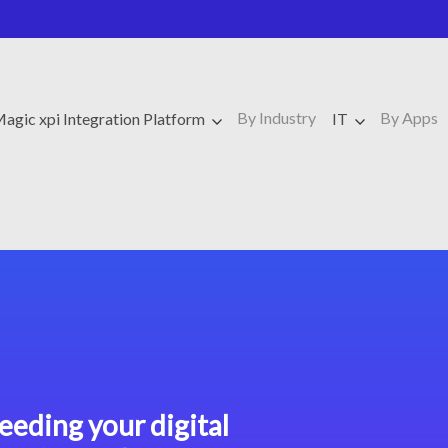
By Industry
By Apps
agic xpi Integration Platform
IT
eeding your digital