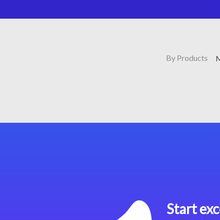
By Products
M
Start exc