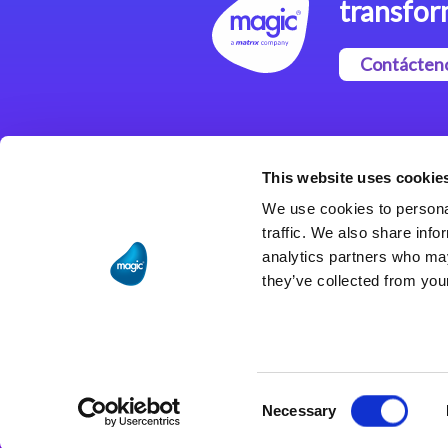
transfor
Contácten
Magic xpi Plataforma de
Integración
This website uses cookie
Soluciones de integración
We use cookies to personal
traffic. We also share info
analytics partners who may
they’ve collected from your
Consent
Necessary
Selection