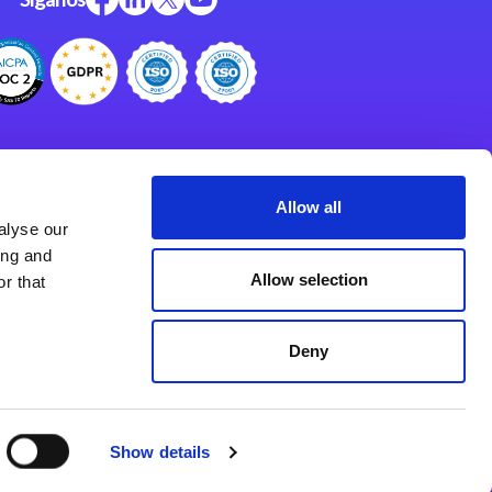
Centro de Recursos
Centro de Apoyo
Allow all
alyse our
Programa de Asociados
ing and
Allow selection
r that
Deny
Show details