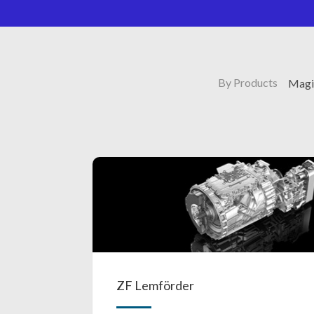
By Products
Magic
ZF Lemförder