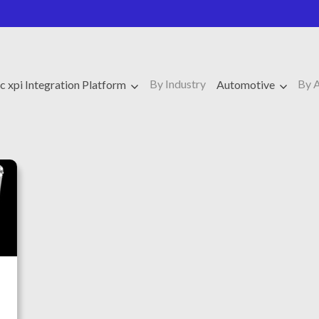
By Industry
By 
 xpi Integration Platform
Automotive