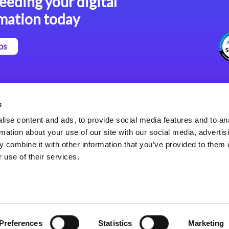
eeding your digital
mation today
os
Magic xpa Plataforma Low-
Comunicados de Prensa
Code
(Inglés)
s
Marco de Aplicaciones Web
Acerca de Magic
ise content and ads, to provide social media features and to an
de Magic xpa
Oficinas Internacionales
rmation about your use of our site with our social media, advertis
Políticas de Privacidad
 combine it with other information that you’ve provided to them o
Políticas de Privacidad
 use of their services.
Preferences
Statistics
Marketing