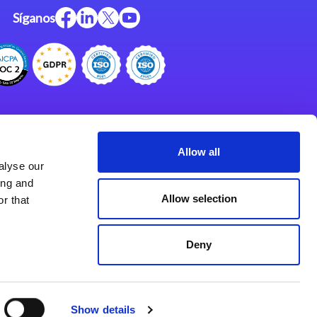
Síganos
Centro de Recursos
Centro de Apoyo
Allow all
alyse our
Programa de Asociados
ing and
Allow selection
r that
Deny
Show details