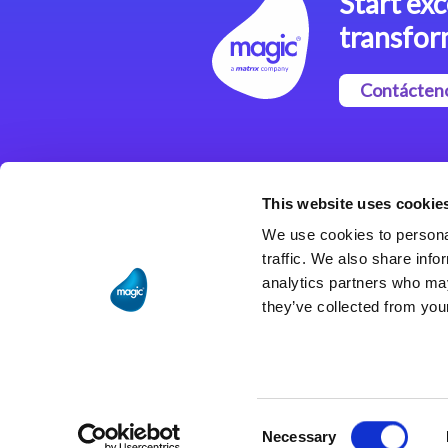
Start exc
transfor
Contácten
Magic xpi Plataforma de
Integración
This website uses cookie
Soluciones de integración
We use cookies to personal
traffic. We also share info
analytics partners who may
they’ve collected from your
Consent
Necessary