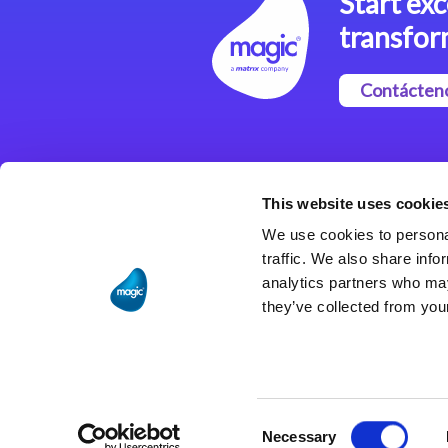
Start exc
transfor
Contácten
Magic xpi Plataforma de
Integración
This website uses cookie
Soluciones de integración
We use cookies to personal
traffic. We also share info
analytics partners who may
they’ve collected from your
Consent
Necessary