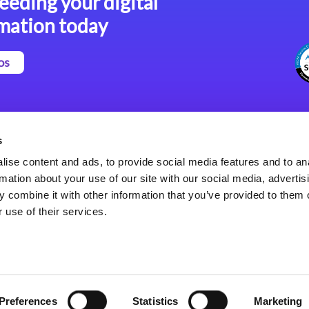
eeding your digital
mation today
os
Magic xpa Plataforma Low-
Comunicados de Prensa
Code
(Inglés)
s
Marco de Aplicaciones Web
Acerca de Magic
ise content and ads, to provide social media features and to an
de Magic xpa
Oficinas Internacionales
rmation about your use of our site with our social media, advertis
Políticas de Privacidad
 combine it with other information that you’ve provided to them o
Políticas de Privacidad
 use of their services.
Preferences
Statistics
Marketing