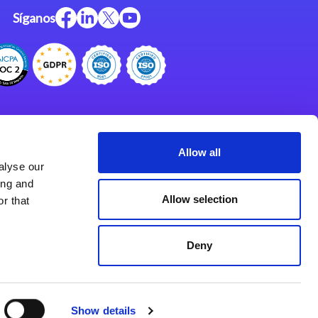
Síganos
Centro de Recursos
Centro de Apoyo
Allow all
alyse our
Programa de Asociados
ing and
Allow selection
r that
Deny
Show details