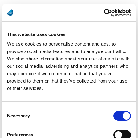
Como ejemplo de lo frustrante que era esto, el
simple lanzamiento de campañas de marketing
por correo electrónico, les exigía exportar los
This website uses cookies
We use cookies to personalise content and ads, to
datos desde un CRM primero y luego cargarlos
provide social media features and to analyse our traffic.
en el CRM de marketing para cada campaña.
We also share information about your use of our site with
our social media, advertising and analytics partners who
may combine it with other information that you’ve
Cómo RATIONAL conectó con Magic xpi
provided to them or that they’ve collected from your use
todos los sistemas relacionados con los
of their services.
clientes en sólo algunas semanas
Consent
Necessary
Selection
RATIONAL AG no solo quería hacer que los
empleados fueran más eficientes, sino también
Preferences