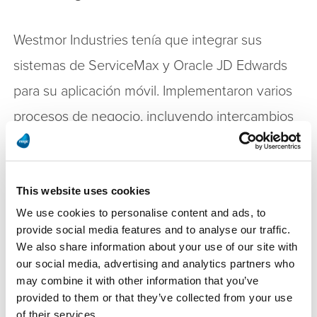
Westmor Industries tenía que integrar sus
sistemas de ServiceMax y Oracle JD Edwards
para su aplicación móvil. Implementaron varios
procesos de negocio, incluyendo intercambios
y actualizaciones automatizadas a pedidos de
venta, pedidos de trabajo, solicitudes de piezas
This website uses cookies
y tiempo de nómina.
We use cookies to personalise content and ads, to
provide social media features and to analyse our traffic.
Los adaptadores preconstruidos de Magic junto
We also share information about your use of our site with
con su mapeador de dato visual “drag-and-
our social media, advertising and analytics partners who
may combine it with other information that you’ve
drop” permitieron que la integración se
provided to them or that they’ve collected from your use
completara semanas antes de lo anticipado.
of their services.