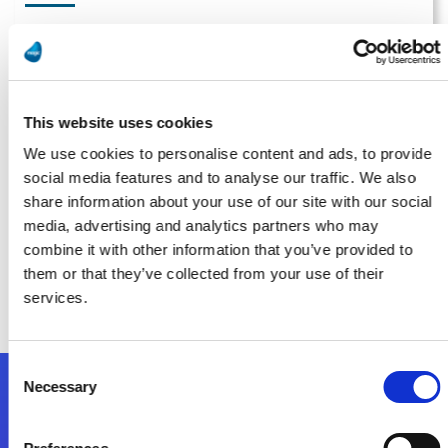
La maîtrise de l’Echange de Données au coeur de la stratégie
Viparis
En savoir Plus
This website uses cookies
We use cookies to personalise content and ads, to provide
social media features and to analyse our traffic. We also
La rédaction
share information about your use of our site with our social
media, advertising and analytics partners who may
Les parfums Creed orchestrent leurs datas avec la plateforme
combine it with other information that you’ve provided to
d’intégration Magic xpi
them or that they’ve collected from your use of their
En savoir Plus
services.
Consent
Necessary
Selection
Nous suivre