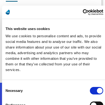
La maîtrise de l’Echange de Données au coeur de la stratégie
Viparis
En savoir Plus
This website uses cookies
We use cookies to personalise content and ads, to provide
social media features and to analyse our traffic. We also
La rédaction
share information about your use of our site with our social
media, advertising and analytics partners who may
Les parfums Creed orchestrent leurs datas avec la plateforme
combine it with other information that you’ve provided to
d’intégration Magic xpi
them or that they’ve collected from your use of their
En savoir Plus
services.
Consent
Necessary
Selection
Nous suivre