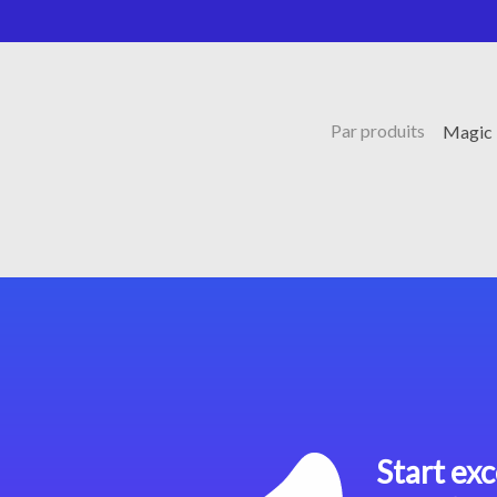
Par produits
Magic 
Start exc