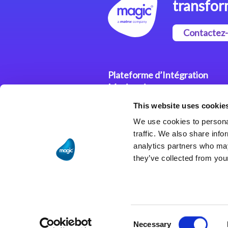
transfor
Contactez
Plateforme d’Intégration
Magic xpi
This website uses cookie
Plateformes d’Intégration
We use cookies to personal
Solutions d’Intégration
traffic. We also share info
analytics partners who may
they’ve collected from your
Consent
Necessary