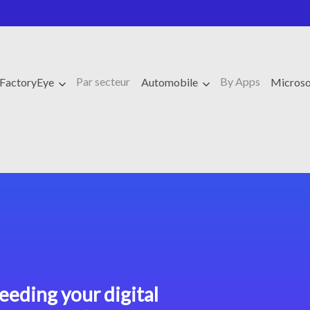
Par secteur
By Apps
FactoryEye
Automobile
Microso
eeding your digital