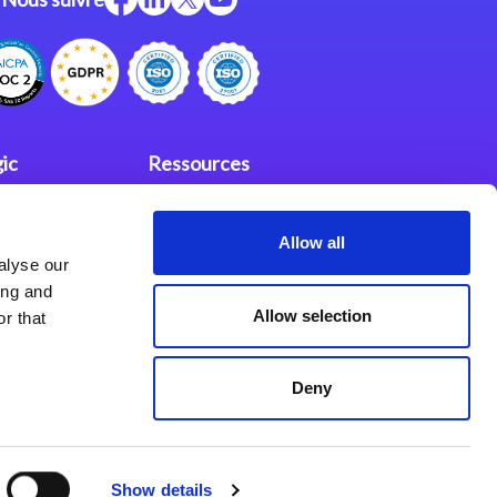
ic
Ressources
Support
Allow all
investisseurs
fidentialité
alyse our
Partenaires
ing and
Allow selection
r that
Deny
Show details