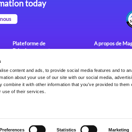
mation today
-nous
Plateforme de
A propos de Mag
Développement
Communiqués
s
Dev. Low-Code avec Magic
Nos Bureaux
xpa
Politique de Con
ise content and ads, to provide social media features and to an
rmation about your use of our site with our social media, advertis
Framework Web pour Magic
 combine it with other information that you’ve provided to them o
xpa
 use of their services.
Preferences
Statistics
Marketing