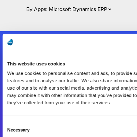
Nous suivre
This website uses cookies
Start exceeding your digital transformation
We use cookies to personalise content and ads, to provide s
today
features and to analyse our traffic. We also share informatio
Contactez-nous
use of our site with our social media, advertising and analyt
may combine it with other information that you’ve provided to
they’ve collected from your use of their services.
Consent
Necessary
Selection