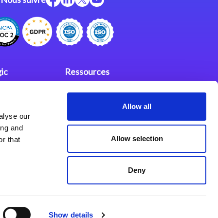
ic
Ressources
Support
Allow all
investisseurs
fidentialité
alyse our
Partenaires
ing and
Allow selection
r that
Deny
Show details