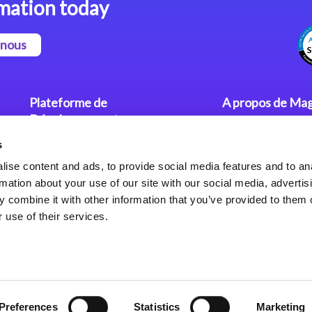
mation today
-nous
Plateforme de
A propos de Mag
Développement
Communiqués
s
Dev. Low-Code avec Magic
Nos Bureaux
xpa
Politique de Con
ise content and ads, to provide social media features and to an
rmation about your use of our site with our social media, advertis
Framework Web pour Magic
 combine it with other information that you’ve provided to them o
xpa
 use of their services.
Preferences
Statistics
Marketing