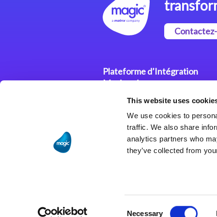
transfor
Contactez
Plateforme d’Intégration
Magic xpi
This website uses cookie
Plateformes d’Intégration
We use cookies to personal
Solutions d’Intégration
traffic. We also share info
analytics partners who may
they’ve collected from your
Consent
Necessary