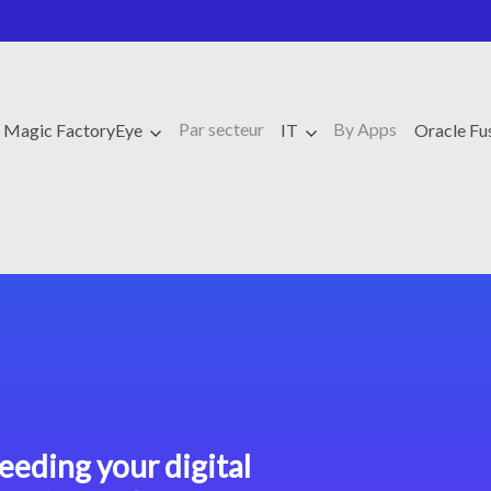
Par secteur
By Apps
Magic FactoryEye
IT
Oracle F
eeding your digital