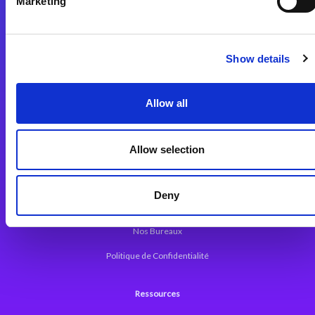
Marketing
Plateforme d’Intégration Magic xpi
Plateformes d’Intégration
Solutions d’Intégration
Show details
Plateforme de Développement
Allow all
Dev. Low-Code avec Magic xpa
Framework Web pour Magic xpa
Allow selection
A propos de Magic
Deny
Communiqués
Nos Bureaux
Politique de Confidentialité
Ressources