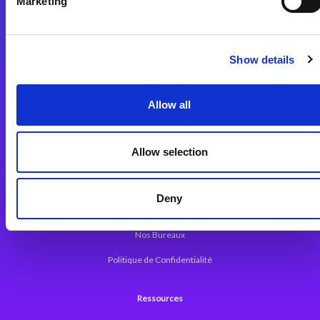
Marketing
Plateforme d’Intégration Magic xpi
Plateformes d’Intégration
Solutions d’Intégration
Show details
Plateforme de Développement
Allow all
Dev. Low-Code avec Magic xpa
Framework Web pour Magic xpa
Allow selection
A propos de Magic
Deny
Communiqués
Nos Bureaux
Politique de Confidentialité
Ressources