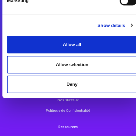
Marketing
Plateforme d’Intégration Magic xpi
Plateformes d’Intégration
Solutions d’Intégration
Show details
Plateforme de Développement
Allow all
Dev. Low-Code avec Magic xpa
Framework Web pour Magic xpa
Allow selection
A propos de Magic
Deny
Communiqués
Nos Bureaux
Politique de Confidentialité
Ressources