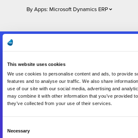
Nous suivre
This website uses cookies
Start exceeding your digital transformation
We use cookies to personalise content and ads, to provide s
today
features and to analyse our traffic. We also share informatio
Contactez-nous
use of our site with our social media, advertising and analyt
may combine it with other information that you’ve provided to
they’ve collected from your use of their services.
Consent
Necessary
Selection