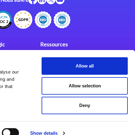
ic
Ressources
Support
Allow all
investisseurs
fidentialité
alyse our
Partenaires
ing and
Allow selection
r that
Deny
Show details