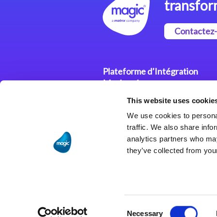
transfor
Contactez
Plateforme d’Intégration
Magic xpi
This website uses cookie
Plateformes d’Intégration
We use cookies to personal
Solutions d’Intégration
traffic. We also share info
analytics partners who may
they’ve collected from your
Consent
Necessary