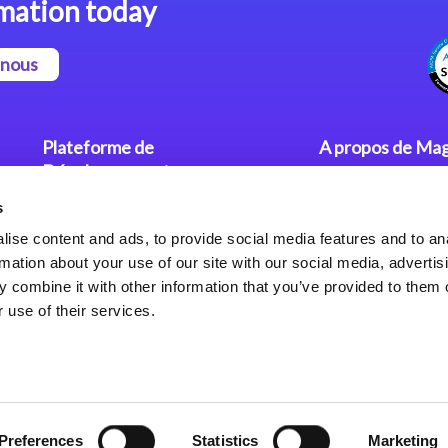
mation today
-nous
Plateforme de
A propos de Mag
Développement
Communiqués
s
Dev. Low-Code avec Magic
Nos Bureaux
xpa
Politique de Con
ise content and ads, to provide social media features and to an
rmation about your use of our site with our social media, advertis
Framework Web pour Magic
 combine it with other information that you’ve provided to them o
xpa
 use of their services.
Preferences
Statistics
Marketing