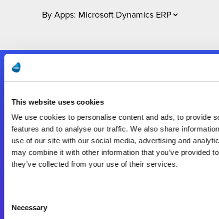
Nous suivre
This website uses cookies
Start exceeding your digital transformation
We use cookies to personalise content and ads, to provide s
today
features and to analyse our traffic. We also share informatio
Contactez-nous
use of our site with our social media, advertising and analyt
may combine it with other information that you’ve provided to
they’ve collected from your use of their services.
Consent
Necessary
Selection