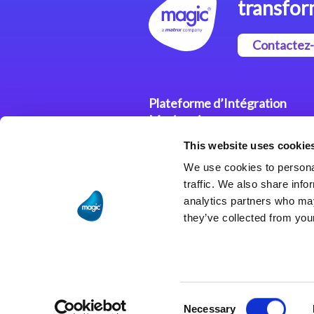
transfor
Contactez
Plateforme d’Intégration
Magic xpi
This website uses cookie
Plateformes d’Intégration
We use cookies to personal
Solutions d’Intégration
traffic. We also share info
analytics partners who may
they’ve collected from your
Consent
Necessary