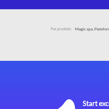
Par produits
Magic xpa, Platefo
Start exc