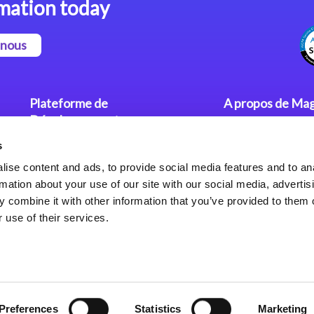
mation today
-nous
Plateforme de
A propos de Mag
Développement
Communiqués
s
Dev. Low-Code avec Magic
Nos Bureaux
xpa
Politique de Con
ise content and ads, to provide social media features and to an
rmation about your use of our site with our social media, advertis
Framework Web pour Magic
 combine it with other information that you’ve provided to them o
xpa
 use of their services.
Preferences
Statistics
Marketing