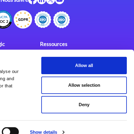
ic
Ressources
Support
Allow all
investisseurs
fidentialité
alyse our
Partenaires
ing and
Allow selection
r that
Deny
Show details