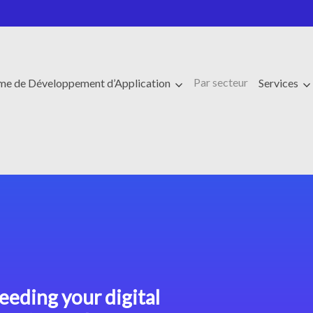
Par secteur
rme de Développement d’Application
Services
eeding your digital