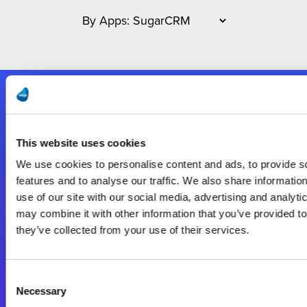
Nous suivre
This website uses cookies
Start exceeding your digital transformation
We use cookies to personalise content and ads, to provide s
today
features and to analyse our traffic. We also share informatio
Contactez-nous
use of our site with our social media, advertising and analyt
may combine it with other information that you’ve provided to
they’ve collected from your use of their services.
Consent
Necessary
Selection