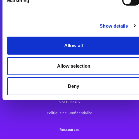
Marketing
Plateforme d’Intégration Magic xpi
Plateformes d’Intégration
Solutions d’Intégration
Show details
Plateforme de Développement
Allow all
Dev. Low-Code avec Magic xpa
Framework Web pour Magic xpa
Allow selection
A propos de Magic
Deny
Communiqués
Nos Bureaux
Politique de Confidentialité
Ressources