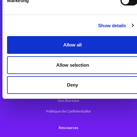
Marketing
Plateforme d’Intégration Magic xpi
Plateformes d’Intégration
Solutions d’Intégration
Show details
Plateforme de Développement
Allow all
Dev. Low-Code avec Magic xpa
Framework Web pour Magic xpa
Allow selection
A propos de Magic
Deny
Communiqués
Nos Bureaux
Politique de Confidentialité
Ressources