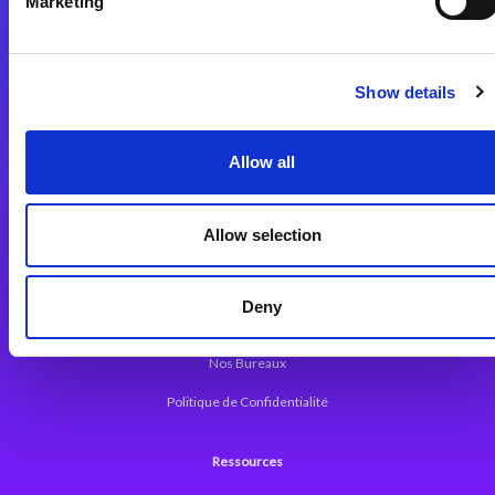
Marketing
Plateforme d’Intégration Magic xpi
Plateformes d’Intégration
Solutions d’Intégration
Show details
Plateforme de Développement
Allow all
Dev. Low-Code avec Magic xpa
Framework Web pour Magic xpa
Allow selection
A propos de Magic
Deny
Communiqués
Nos Bureaux
Politique de Confidentialité
Ressources