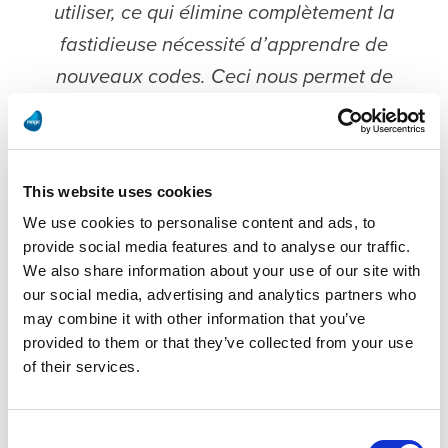
utiliser, ce qui élimine complètement la
fastidieuse nécessité d’apprendre de
nouveaux codes. Ceci nous permet de
gagner un temps précieux qui est
désormais consacré à de nouveaux
projets de numérisation. "
This website uses cookies
We use cookies to personalise content and ads, to
Ingo Gerber
provide social media features and to analyse our traffic.
Ingénieur système senior, chef de projet
We also share information about your use of our site with
responsable chez Janoschka Deutschland GmbH
our social media, advertising and analytics partners who
may combine it with other information that you’ve
provided to them or that they’ve collected from your use
of their services.
RÉSULTATS
Consent