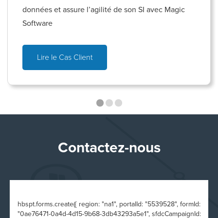
données et assure l’agilité de son SI avec Magic
Software
Lire le Cas Client
Contactez-nous
hbspt.forms.create({ region: "na1", portalId: "5539528", formId:
"0ae76471-0a4d-4d15-9b68-3db43293a5e1", sfdcCampaignId: