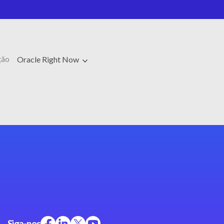
ção
Oracle Right Now
Siga-nos