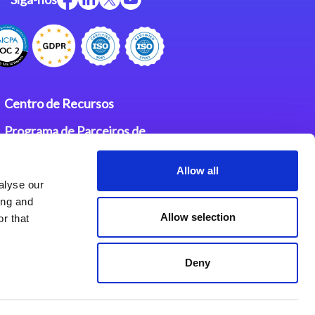
Centro de Recursos
Programa de Parceiros de
Integração Magic
Allow all
Contatos
alyse our
ing and
Allow selection
r that
Deny