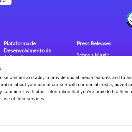
Plataforma de
Press Releases
Desenvolvimento de
Sobre a Magic
Aplicações
Escritórios no Mundo
s
Plataforma Low-Code Magic
Press Releases
xpa
Política de Privacidade
ise content and ads, to provide social media features and to an
Política de Privacidade
rmation about your use of our site with our social media, advertis
Framework de Aplicações
 combine it with other information that you’ve provided to them o
Web do Magic xpa
 use of their services.