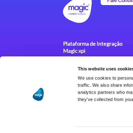
Plataforma de Integração
Magic xpi
Produtos
This website uses cookie
Soluções de Integração
We use cookies to personal
traffic. We also share info
analytics partners who may
they’ve collected from your