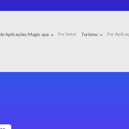
Por Setor
Por Aplica
de Aplicações Magic xpa
Turismo
sco