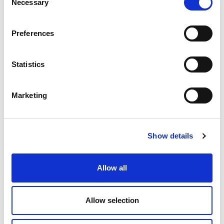
Necessary
Selection
Você pode cancelar o recebimento dessas comunicações
quando quiser. Para obter mais informações sobre esse
cancelamento, nossas práticas de privacidade e nosso
compromisso em proteger e respeitar sua privacidade, confira
Preferences
nossa Política de Privacidade.
Ao clicar em "enviar" abaixo, você concorda em permitir que a
Magic Software armazene e processe as informações pessoais
Statistics
enviadas acima para fornecer o conteúdo solicitado.
Marketing
Show details
Allow all
Allow selection