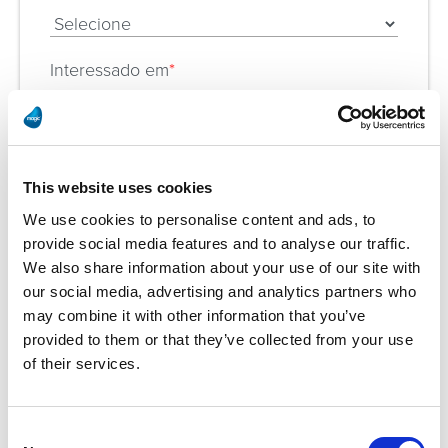
Interessado em
*
Comente
*
This website uses cookies
We use cookies to personalise content and ads, to
A Magic Software tem o compromisso de proteger e respeitar
provide social media features and to analyse our traffic.
sua privacidade e nós usaremos suas informações pessoais
We also share information about your use of our site with
somente para administrar sua conta e fornecer os produtos e
serviços que você nos solicitou. Ocasionalmente, gostaríamos
our social media, advertising and analytics partners who
de contatá-lo sobre os nossos produtos e serviços, também
may combine it with other information that you’ve
sobre outros assuntos que possam ser do seu interesse. Se
provided to them or that they’ve collected from your use
você concorda em ser contatado com essa finalidade, marque
abaixo para nos informar qual a forma de contato que você
of their services.
gostaria:
Eu concordo em receber outras
comunicações da Magic Software.
Consent