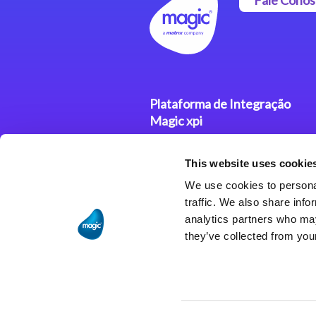
Plataforma de Integração
Magic xpi
Produtos
This website uses cookie
Soluções de Integração
We use cookies to personal
traffic. We also share info
analytics partners who may
they’ve collected from your