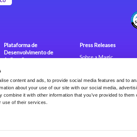
Plataforma de
Press Releases
Desenvolvimento de
Sobre a Magic
Aplicações
Escritórios no Mundo
s
Plataforma Low-Code Magic
Press Releases
xpa
Política de Privacidade
ise content and ads, to provide social media features and to an
Política de Privacidade
rmation about your use of our site with our social media, advertis
Framework de Aplicações
 combine it with other information that you’ve provided to them o
Web do Magic xpa
 use of their services.