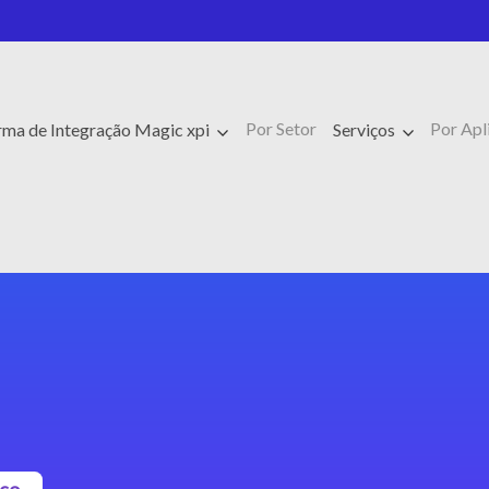
Por Setor
Por Apl
rma de Integração Magic xpi
Serviços
sco