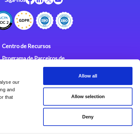
Centro de Recursos
Programa de Parceiros de
Integração Magic
Allow all
Contatos
alyse our
ing and
Allow selection
r that
Deny