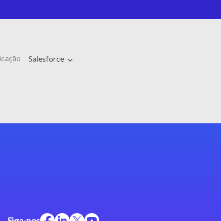
icação
Salesforce
Siga-nos