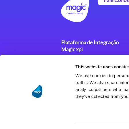
Plataforma de Integração
Magic xpi
Produtos
This website uses cookie
Soluções de Integração
We use cookies to personal
traffic. We also share info
analytics partners who may
they’ve collected from your