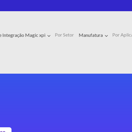
Por Setor
Por Aplic
e Integração Magic xpi
Manufatura
sco