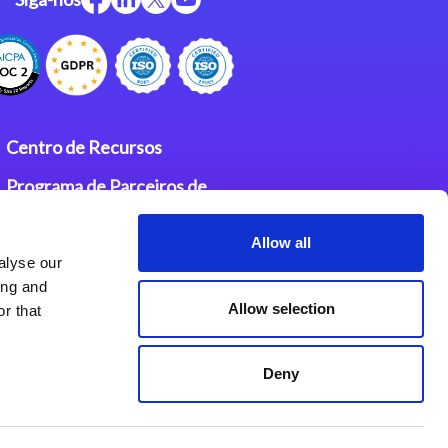
Centro de Recursos
Programa de Parceiros de
Integração Magic
Allow all
Contatos
alyse our
ing and
Allow selection
r that
Deny