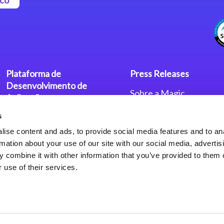
Plataforma de
Press Releases
Desenvolvimento de
Sobre a Magic
Aplicações
Escritórios no Mundo
s
Plataforma Low-Code Magic
Press Releases
xpa
Política de Privacidade
ise content and ads, to provide social media features and to an
Política de Privacidade
rmation about your use of our site with our social media, advertis
Framework de Aplicações
 combine it with other information that you’ve provided to them o
Web do Magic xpa
 use of their services.