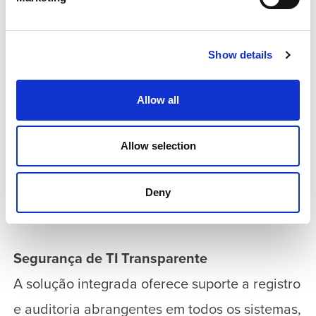
dados de funcionários sem erros, resultando
em um processamento eficiente e preciso.
Show details
Integração em Ambiente Híbrido
Allow all
O Magic xpi garante uma integração perfeita
em todas as plataformas — locais e na nuvem
Allow selection
— permitindo fluxos de trabalho colaborativos
em toda a organização e maior confiabilidade
Deny
do sistema.
Segurança de TI Transparente
A solução integrada oferece suporte a registro
e auditoria abrangentes em todos os sistemas,