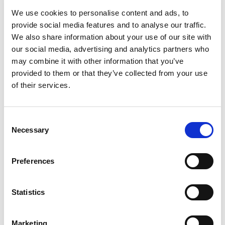
agregado real.”
We use cookies to personalise content and ads, to
provide social media features and to analyse our traffic.
—
Michael Düren, Head of Professional
We also share information about your use of our site with
IT Services, Stiftung Pfennigparade
our social media, advertising and analytics partners who
may combine it with other information that you’ve
provided to them or that they’ve collected from your use
Os Resultados
of their services.
Consent
Central de Dados
Necessary
Selection
Sistemas anteriormente desconectados e
inconsistentes agora estão unificados. Por
Preferences
exemplo, os processos de folha de pagamento
Statistics
foram otimizados por meio do tratamento
inteligente de duplicatas e do mapeamento de
Marketing