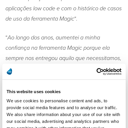
aplicações low code e com o histórico de casos
de uso da ferramenta Magic
“.
“
Ao longo dos anos, aumentei a minha
confiança na ferramenta Magic porque ela
sempre nos entregou aquilo que necessitamos,
desde quando eu trabalhava em outra
empresa aqui da região, usuária da plataforma.
Acabamos criando um mercado local de
This website uses cookies
desenvolvedores Magic, definitivamente, e
We use cookies to personalise content and ads, to
provide social media features and to analyse our traffic.
temos planos de nos manter à frente da
We also share information about your use of our site with
inovação para atender às demandas de nosso
our social media, advertising and analytics partners who