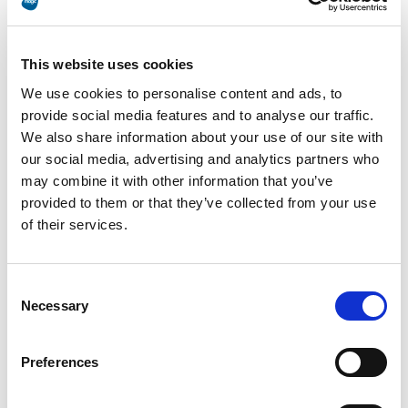
sobre o andamento de seu negócio.
This website uses cookies
We use cookies to personalise content and ads, to
“
Com uma equipe de desenvolvimento
provide social media features and to analyse our traffic.
We also share information about your use of our site with
reduzida – como é a nossa – é
our social media, advertising and analytics partners who
possível atender ao lojista da melhor
may combine it with other information that you’ve
provided to them or that they’ve collected from your use
maneira e com maior velocidade,
of their services.
porque a ferramenta Magic é muito
rápida
“.
Consent
Necessary
Selection
Preferences
Low code Magic: a sustentabilidade do