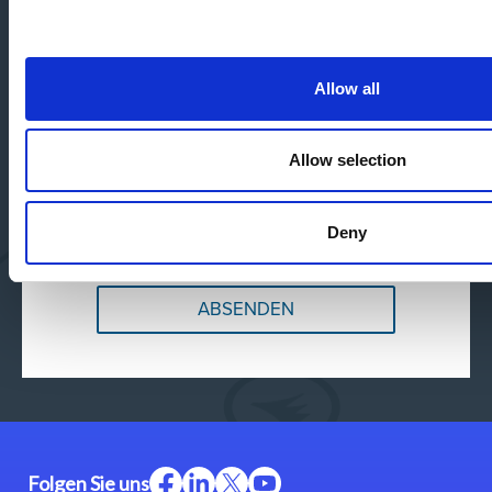
Wenn Sie damit einverstanden sind, dass wir Sie zu diesem Zweck
kontaktieren, geben Sie bitte unten an, wie Sie von uns kontaktiert
werden möchten:
Ich stimme zu, andere Benachrichtigungen
Allow all
von Magic Software zu erhalten.
Sie können diese Benachrichtigungen jederzeit abbestellen. Weitere
Allow selection
Informationen zum Abbestellen, zu unseren Datenschutzverfahren und
dazu, wie wir Ihre Privatsphäre schützen und respektieren, finden Sie in
unserer Datenschutzrichtlinie.
Indem Sie unten auf „Einsenden“ klicken, stimmen Sie zu, dass Magic
Deny
Software die oben angegebenen persönlichen Daten speichert und
verarbeitet, um Ihnen die angeforderten Inhalte bereitzustellen.
Folgen Sie uns