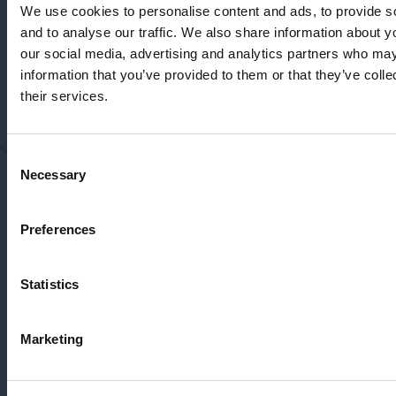
We use cookies to personalise content and ads, to provide s
Unternehmen
*
and to analyse our traffic. We also share information about yo
our social media, advertising and analytics partners who may
information that you’ve provided to them or that they’ve coll
their services.
Branche
*
Consent
Interessiert an
*
Necessary
Selection
Preferences
Nachricht
*
Statistics
Magic Software verpflichtet sich, Ihre Privatsphäre zu schützen und zu
respektieren. Wir verwenden Ihre persönlichen Daten nur zur
Marketing
Verwaltung Ihres Kontos und zur Bereitstellung der von Ihnen
angeforderten Produkte und Dienstleistungen. Von Zeit zu Zeit
möchten wir Sie über unsere Produkte und Dienstleistungen sowie
andere Inhalte, die für Sie von Interesse sein könnten, informieren.