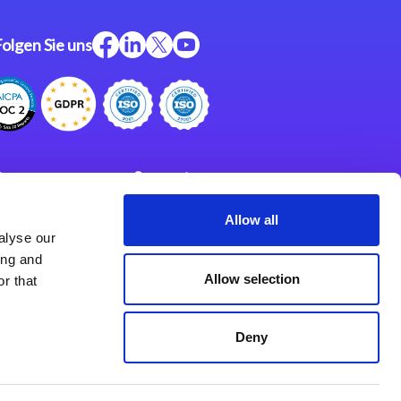
Folgen Sie uns
ftware
Support
ngen
Partner
Allow all
alyse our
Impressum
klärung
ing and
derlassungen
Allow selection
r that
Deny