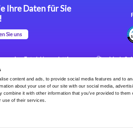
e Ihre Daten für Sie
!
en Sie uns
App Entwicklungsplattform
Über Magic So
s
Magic xpa Low Code
Pressemitteilu
Plattform
Karriere
ise content and ads, to provide social media features and to an
Datenschutzer
rmation about your use of our site with our social media, advertis
Magic xpa Web Application
Weltweite Nie
 combine it with other information that you’ve provided to them o
Framework
 use of their services.