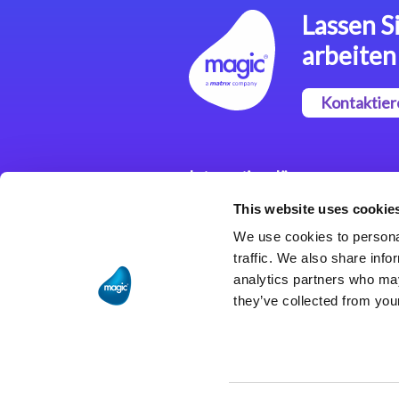
Lassen Si
arbeiten
Kontaktier
Integrationslösungen
This website uses cookie
Magic xpi
Integrationsplattform
We use cookies to personal
traffic. We also share info
analytics partners who may
they’ve collected from your