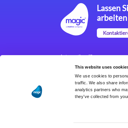
Lassen Si
arbeiten
Kontaktier
Integrationslösungen
This website uses cookie
Magic xpi
Integrationsplattform
We use cookies to personal
traffic. We also share info
analytics partners who may
they’ve collected from your