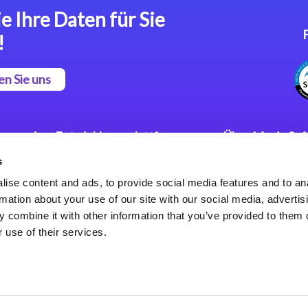
e Ihre Daten für Sie
!
en Sie uns
App Entwicklungsplattform
Über Magic So
s
Magic xpa Low Code
Pressemitteilu
Plattform
Karriere
ise content and ads, to provide social media features and to an
Datenschutzer
rmation about your use of our site with our social media, advertis
Magic xpa Web Application
Weltweite Nie
 combine it with other information that you’ve provided to them o
Framework
 use of their services.