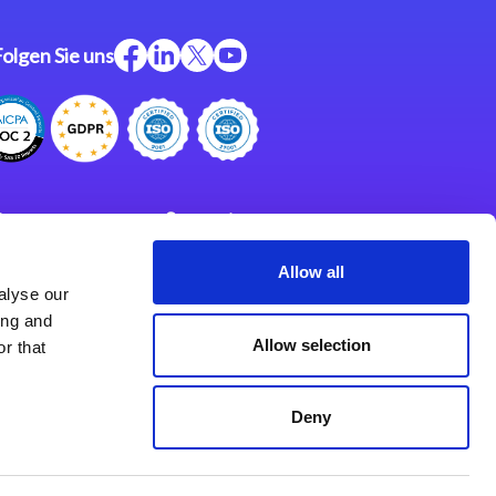
Folgen Sie uns
ftware
Support
ngen
Partner
Allow all
alyse our
Impressum
klärung
ing and
derlassungen
Allow selection
r that
Deny