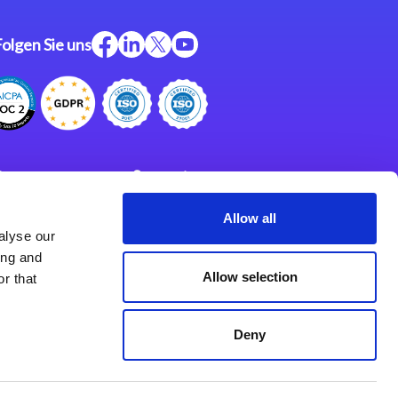
Folgen Sie uns
ftware
Support
ngen
Partner
Allow all
alyse our
Impressum
klärung
ing and
derlassungen
Allow selection
r that
Deny