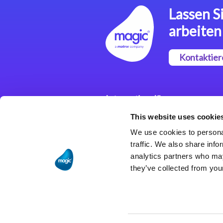
Lassen Si
arbeiten
Kontaktier
Integrationslösungen
This website uses cookie
Magic xpi
Integrationsplattform
We use cookies to personal
traffic. We also share info
analytics partners who may
they’ve collected from your