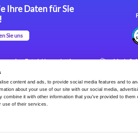
e Ihre Daten für Sie
!
en Sie uns
App Entwicklungsplattform
Über Magic So
s
Magic xpa Low Code
Pressemitteilu
Plattform
Karriere
ise content and ads, to provide social media features and to an
Datenschutzer
rmation about your use of our site with our social media, advertis
Magic xpa Web Application
Weltweite Nie
 combine it with other information that you’ve provided to them o
Framework
 use of their services.