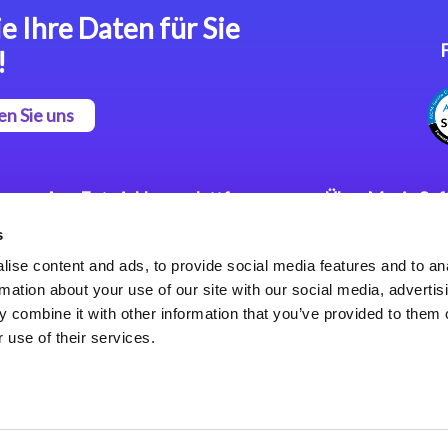
e Ihre Daten für Sie
!
en Sie uns
App Entwicklungsplattform
Über Magic So
s
Magic xpa Low Code
Pressemitteilu
Plattform
Karriere
ise content and ads, to provide social media features and to an
Datenschutzer
rmation about your use of our site with our social media, advertis
Magic xpa Web Application
Weltweite Nie
 combine it with other information that you’ve provided to them o
Framework
 use of their services.