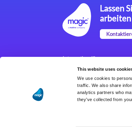
Lassen Si
arbeiten
Kontaktier
Integrationslösungen
This website uses cookie
Magic xpi
Integrationsplattform
We use cookies to personal
traffic. We also share info
analytics partners who may
they’ve collected from your