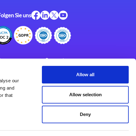
Folgen Sie uns
ftware
Support
ngen
Partner
Allow all
alyse our
Impressum
klärung
ing and
derlassungen
Allow selection
r that
Deny