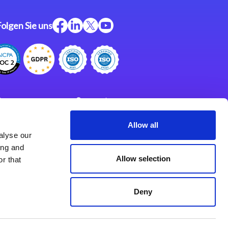
Folgen Sie uns
ftware
Support
ngen
Partner
Allow all
alyse our
Impressum
klärung
ing and
derlassungen
Allow selection
r that
Deny