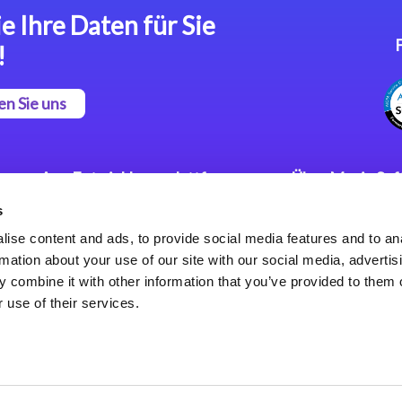
e Ihre Daten für Sie
!
en Sie uns
App Entwicklungsplattform
Über Magic So
s
Magic xpa Low Code
Pressemitteilu
Plattform
Karriere
ise content and ads, to provide social media features and to an
Datenschutzer
rmation about your use of our site with our social media, advertis
Magic xpa Web Application
Weltweite Nie
 combine it with other information that you’ve provided to them o
Framework
 use of their services.