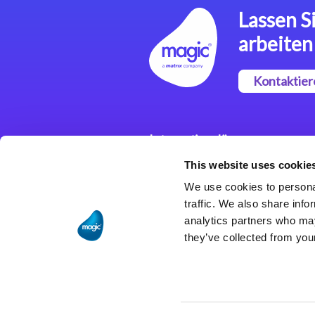
Lassen Si
arbeiten
Kontaktier
Integrationslösungen
This website uses cookie
Magic xpi
Integrationsplattform
We use cookies to personal
traffic. We also share info
analytics partners who may
they’ve collected from your