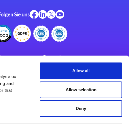
Folgen Sie uns
ftware
Support
ngen
Partner
Allow all
alyse our
Impressum
klärung
ing and
derlassungen
Allow selection
r that
Deny