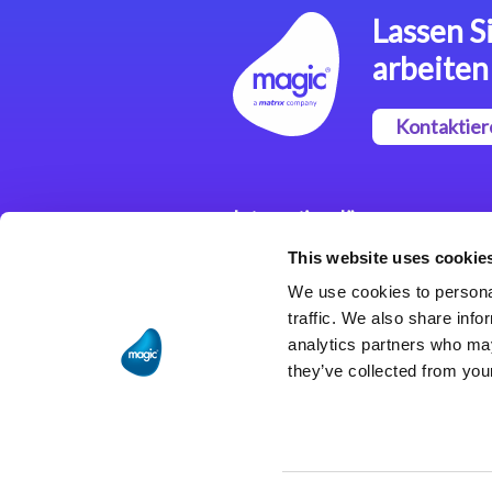
Lassen Si
arbeiten
Kontaktier
Integrationslösungen
This website uses cookie
Magic xpi
Integrationsplattform
We use cookies to personal
traffic. We also share info
analytics partners who may
they’ve collected from your