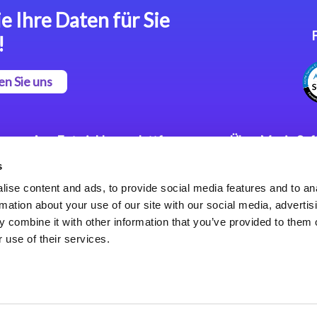
e Ihre Daten für Sie
!
en Sie uns
App Entwicklungsplattform
Über Magic So
s
Magic xpa Low Code
Pressemitteilu
Plattform
Karriere
ise content and ads, to provide social media features and to an
Datenschutzer
rmation about your use of our site with our social media, advertis
Magic xpa Web Application
Weltweite Nie
 combine it with other information that you’ve provided to them o
Framework
 use of their services.