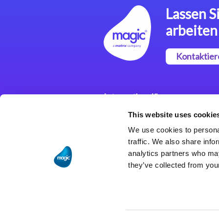
Lassen Si
arbeiten
Kontaktier
Integrationslösungen
This website uses cookie
Magic xpi
Integrationsplattform
We use cookies to personal
traffic. We also share info
analytics partners who may
they’ve collected from your