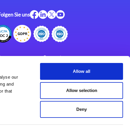
Folgen Sie uns
ftware
Support
ngen
Partner
Allow all
alyse our
Impressum
klärung
ing and
derlassungen
Allow selection
r that
Deny