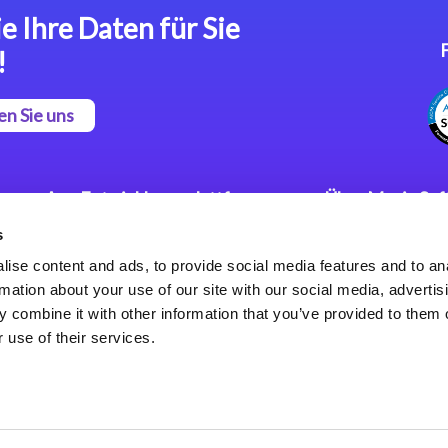
e Ihre Daten für Sie
!
en Sie uns
App Entwicklungsplattform
Über Magic So
s
Magic xpa Low Code
Pressemitteilu
Plattform
Karriere
ise content and ads, to provide social media features and to an
Datenschutzer
rmation about your use of our site with our social media, advertis
Magic xpa Web Application
Weltweite Nie
 combine it with other information that you’ve provided to them o
Framework
 use of their services.