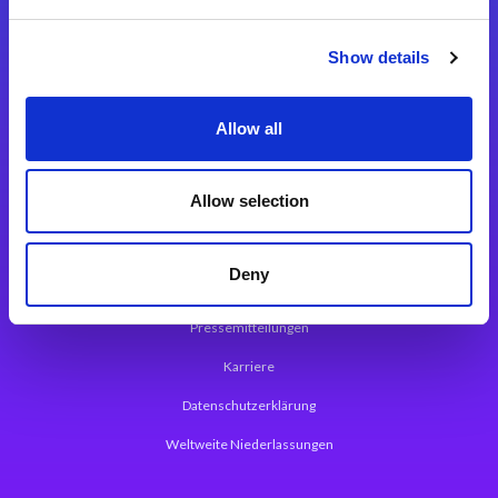
Integrationslösungen
Show details
Magic xpi Integrationsplattform
Allow all
App Entwicklungsplattform
Magic xpa Low Code Plattform
Allow selection
Magic xpa Web Application Framework
Deny
Über Magic Software
Pressemitteilungen
Karriere
Datenschutzerklärung
Weltweite Niederlassungen