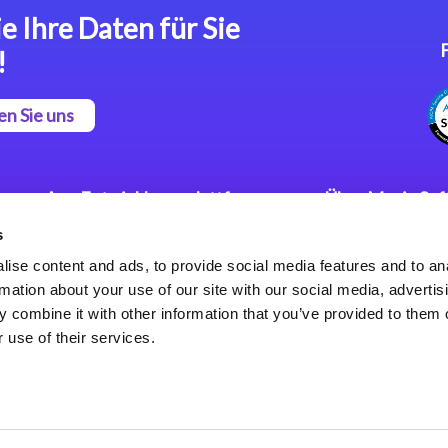
e Ihre Daten für Sie
!
en Sie uns
App Entwicklungsplattform
Über Magic So
s
Magic xpa Low Code
Pressemitteilu
Plattform
Karriere
ise content and ads, to provide social media features and to an
Datenschutzer
rmation about your use of our site with our social media, advertis
Magic xpa Web Application
Weltweite Nie
 combine it with other information that you’ve provided to them o
Framework
 use of their services.