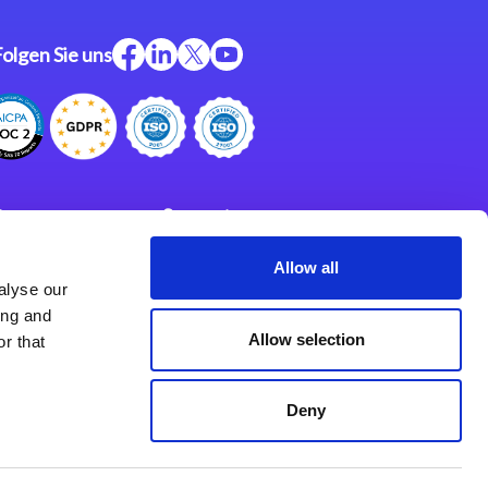
Folgen Sie uns
ftware
Support
ngen
Partner
Allow all
alyse our
Impressum
klärung
ing and
derlassungen
Allow selection
r that
Deny