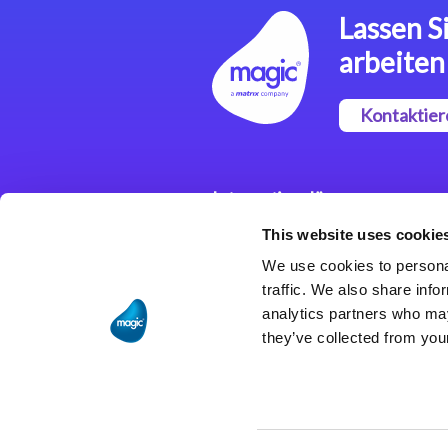
Lassen Si
arbeiten
Kontaktier
Integrationslösungen
This website uses cookie
Magic xpi
Integrationsplattform
We use cookies to personal
traffic. We also share info
analytics partners who may
they’ve collected from your