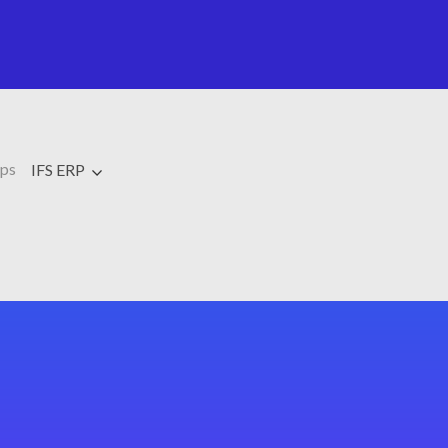
ps
IFS ERP