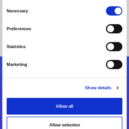
Consent
Necessary
Selection
Story lesen
Preferences
Statistics
Marketing
Folgen Sie uns
Show details
Start exceeding your digital transformation
today
Allow all
Kontaktieren Sie uns
Allow selection