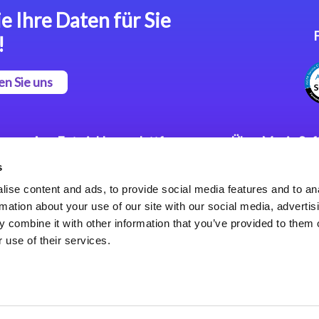
e Ihre Daten für Sie
!
en Sie uns
App Entwicklungsplattform
Über Magic So
s
Magic xpa Low Code
Pressemitteilu
Plattform
Karriere
ise content and ads, to provide social media features and to an
Datenschutzer
rmation about your use of our site with our social media, advertis
Magic xpa Web Application
Weltweite Nie
 combine it with other information that you’ve provided to them o
Framework
 use of their services.