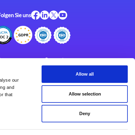
Folgen Sie uns
ftware
Support
ngen
Partner
Allow all
alyse our
Impressum
klärung
ing and
derlassungen
Allow selection
r that
Deny