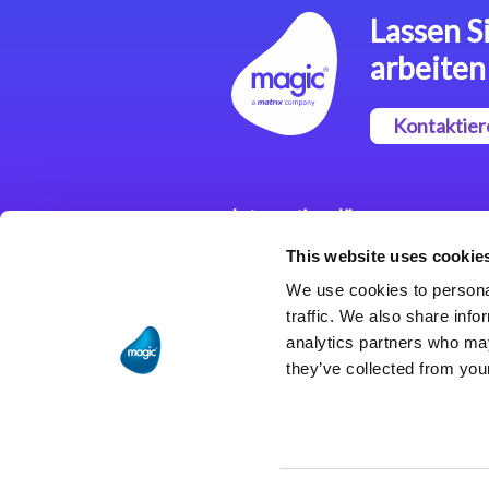
Lassen Si
arbeiten
Kontaktier
Integrationslösungen
This website uses cookie
Magic xpi
Integrationsplattform
We use cookies to personal
traffic. We also share info
analytics partners who may
they’ve collected from your