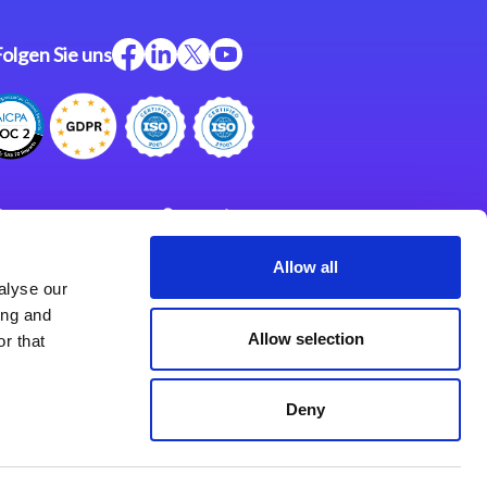
Folgen Sie uns
ftware
Support
ngen
Partner
Allow all
alyse our
Impressum
klärung
ing and
derlassungen
Allow selection
r that
Deny