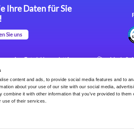
e Ihre Daten für Sie
!
en Sie uns
App Entwicklungsplattform
Über Magic So
s
Magic xpa Low Code
Pressemitteilu
Plattform
Karriere
ise content and ads, to provide social media features and to an
Datenschutzer
rmation about your use of our site with our social media, advertis
Magic xpa Web Application
Weltweite Nie
 combine it with other information that you’ve provided to them o
Framework
 use of their services.