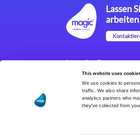
Lassen Si
arbeiten
Kontaktier
Integrationslösungen
This website uses cookie
Magic xpi
Integrationsplattform
We use cookies to personal
traffic. We also share info
analytics partners who may
they’ve collected from your