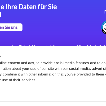
e Ihre Daten für Sie
!
en Sie uns
App Entwicklungsplattform
Über Magic So
s
Magic xpa Low Code
Pressemitteilu
Plattform
Karriere
ise content and ads, to provide social media features and to an
Datenschutzer
rmation about your use of our site with our social media, advertis
Magic xpa Web Application
Weltweite Nie
 combine it with other information that you’ve provided to them o
Framework
 use of their services.