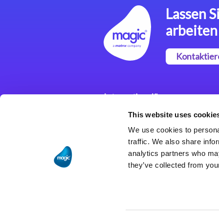
Lassen Si
arbeiten
Kontaktier
Integrationslösungen
This website uses cookie
Magic xpi
Integrationsplattform
We use cookies to personal
traffic. We also share info
analytics partners who may
they’ve collected from your