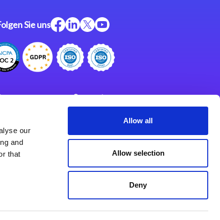
Folgen Sie uns
ftware
Support
ngen
Partner
Allow all
alyse our
Impressum
klärung
ing and
derlassungen
Allow selection
r that
Deny