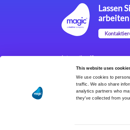
Lassen Si
arbeiten
Kontaktier
Integrationslösungen
This website uses cookie
Magic xpi
Integrationsplattform
We use cookies to personal
traffic. We also share info
analytics partners who may
they’ve collected from your