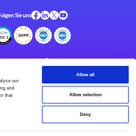
Folgen Sie uns
ftware
Support
ngen
Partner
Allow all
alyse our
Impressum
klärung
ing and
derlassungen
Allow selection
r that
Deny