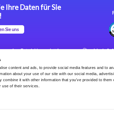
e Ihre Daten für Sie
!
en Sie uns
App Entwicklungsplattform
Über Magic So
s
Magic xpa Low Code
Pressemitteilu
Plattform
Karriere
ise content and ads, to provide social media features and to an
Datenschutzer
rmation about your use of our site with our social media, advertis
Magic xpa Web Application
Weltweite Nie
 combine it with other information that you’ve provided to them o
Framework
 use of their services.