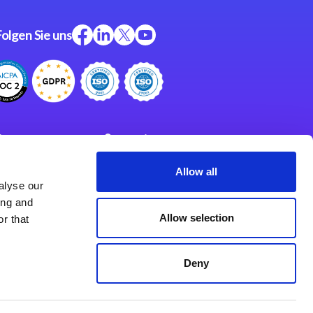
Folgen Sie uns
ftware
Support
ngen
Partner
Allow all
alyse our
Impressum
klärung
ing and
derlassungen
Allow selection
r that
Deny