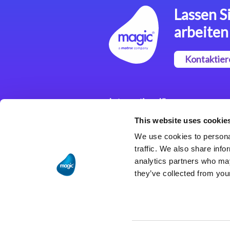
Lassen Si
arbeiten
Kontaktier
Integrationslösungen
This website uses cookie
Magic xpi
Integrationsplattform
We use cookies to personal
traffic. We also share info
analytics partners who may
they’ve collected from your