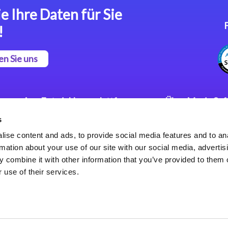
e Ihre Daten für Sie
!
en Sie uns
App Entwicklungsplattform
Über Magic So
s
Magic xpa Low Code
Pressemitteilu
Plattform
Karriere
ise content and ads, to provide social media features and to an
Datenschutzer
rmation about your use of our site with our social media, advertis
Magic xpa Web Application
Weltweite Nie
 combine it with other information that you’ve provided to them o
Framework
 use of their services.