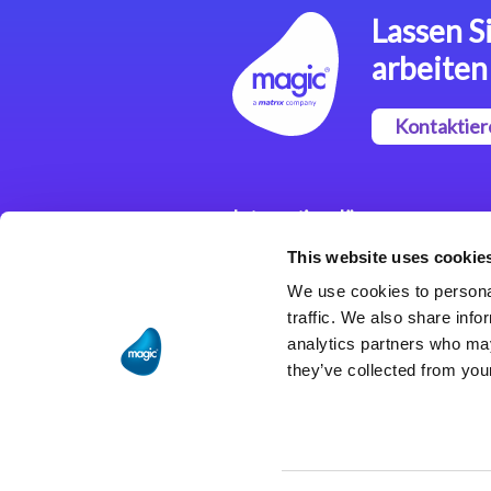
Lassen Si
arbeiten
Kontaktier
Integrationslösungen
This website uses cookie
Magic xpi
Integrationsplattform
We use cookies to personal
traffic. We also share info
analytics partners who may
they’ve collected from your