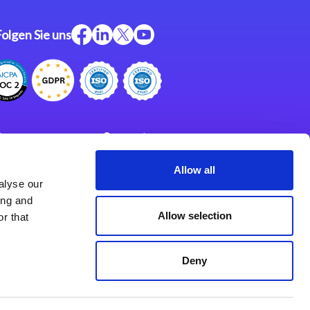
Folgen Sie uns
ftware
Support
ngen
Partner
Allow all
alyse our
Impressum
klärung
ing and
derlassungen
Allow selection
r that
Deny