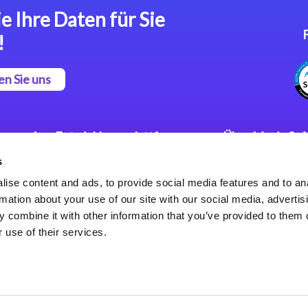
e Ihre Daten für Sie
!
en Sie uns
App Entwicklungsplattform
Über Magic So
s
Magic xpa Low Code
Pressemitteilu
Plattform
Karriere
ise content and ads, to provide social media features and to an
Datenschutzer
rmation about your use of our site with our social media, advertis
Magic xpa Web Application
Weltweite Nie
 combine it with other information that you’ve provided to them o
Framework
 use of their services.